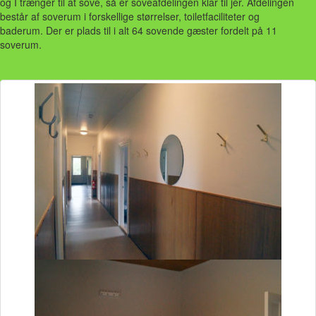
og I trænger til at sove, så er soveafdelingen klar til jer. Afdelingen
består af soverum i forskellige størrelser, toiletfaciliteter og
baderum. Der er plads til i alt 64 sovende gæster fordelt på 11
soverum.