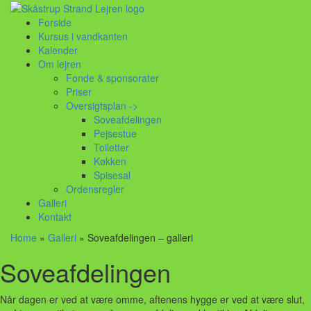
Forside
Kursus i vandkanten
Kalender
Om lejren
Fonde & sponsorater
Priser
Oversigtsplan ->
Soveafdelingen
Pejsestue
Toiletter
Køkken
Spisesal
Ordensregler
Galleri
Kontakt
Home
»
Galleri
»
Soveafdelingen – galleri
Soveafdelingen
Når dagen er ved at være omme, aftenens hygge er ved at være slut,