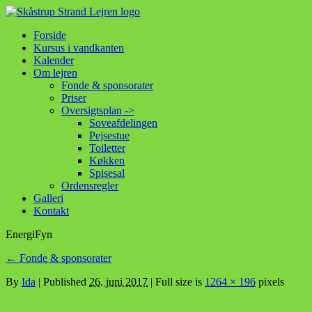
Forside
Kursus i vandkanten
Kalender
Om lejren
Fonde & sponsorater
Priser
Oversigtsplan ->
Soveafdelingen
Pejsestue
Toiletter
Køkken
Spisesal
Ordensregler
Galleri
Kontakt
EnergiFyn
←
Fonde & sponsorater
By
Ida
|
Published
26. juni 2017
| Full size is
1264 × 196
pixels