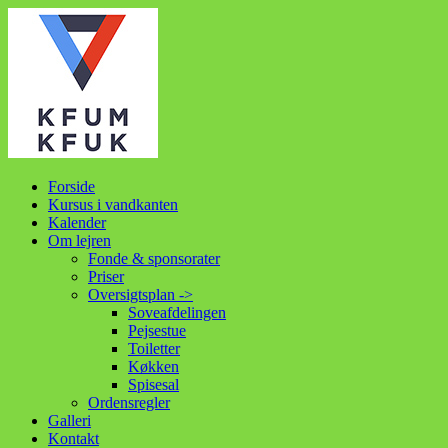
Forside
Kursus i vandkanten
Kalender
Om lejren
Fonde & sponsorater
Priser
Oversigtsplan ->
Soveafdelingen
Pejsestue
Toiletter
Køkken
Spisesal
Ordensregler
Galleri
Kontakt