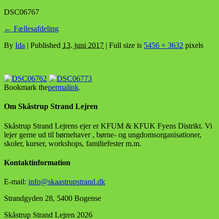
DSC06767
←
Fællesafdeling
By
Ida
|
Published
13. juni 2017
| Full size is
5456 × 3632
pixels
Bookmark the
permalink
.
Om Skåstrup Strand Lejren
Skåstrup Strand Lejrens ejer er KFUM & KFUK Fyens Distrikt. Vi
lejer gerne ud til børnehaver , børne- og ungdomsorganisationer,
skoler, kurser, workshops, familiefester m.m.
Kontaktinformation
E-mail:
info@skaastrupstrand.dk
Strandgyden 28, 5400 Bogense
Skåstrup Strand Lejren 2026