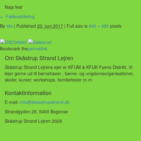
Naja fest
←
Fællesafdeling
By
Ida
|
Published
20. juni 2017
| Full size is
640 × 480
pixels
Bookmark the
permalink
.
Om Skåstrup Strand Lejren
Skåstrup Strand Lejrens ejer er KFUM & KFUK Fyens Distrikt. Vi
lejer gerne ud til børnehaver , børne- og ungdomsorganisationer,
skoler, kurser, workshops, familiefester m.m.
Kontaktinformation
E-mail:
info@skaastrupstrand.dk
Strandgyden 28, 5400 Bogense
Skåstrup Strand Lejren 2026