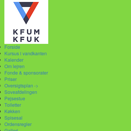
Forside
Kursus i vandkanten
Kalender
Om lejren
Fonde & sponsorater
Priser
Oversigtsplan ->
Soveafdelingen
Pejsestue
Toiletter
Køkken
Spisesal
Ordensregler
Galleri