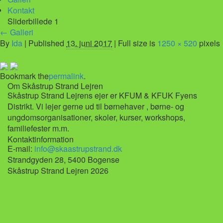
Kontakt
Sliderbillede 1
←
Galleri
By
Ida
|
Published
13. juni 2017
| Full size is
1250 × 520
pixels
Bookmark the
permalink
.
Om Skåstrup Strand Lejren
Skåstrup Strand Lejrens ejer er KFUM & KFUK Fyens
Distrikt. Vi lejer gerne ud til børnehaver , børne- og
ungdomsorganisationer, skoler, kurser, workshops,
familiefester m.m.
Kontaktinformation
E-mail:
info@skaastrupstrand.dk
Strandgyden 28, 5400 Bogense
Skåstrup Strand Lejren 2026