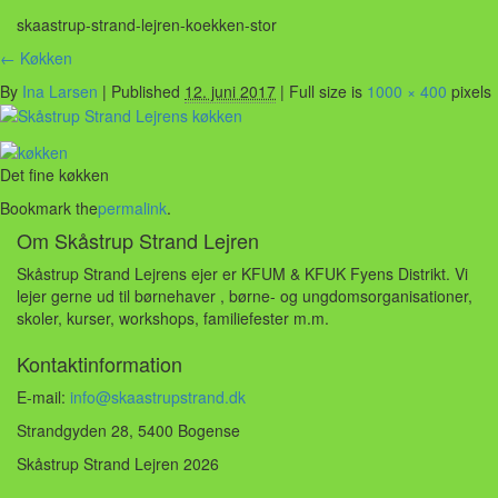
skaastrup-strand-lejren-koekken-stor
←
Køkken
By
Ina Larsen
|
Published
12. juni 2017
| Full size is
1000 × 400
pixels
Det fine køkken
Bookmark the
permalink
.
Om Skåstrup Strand Lejren
Skåstrup Strand Lejrens ejer er KFUM & KFUK Fyens Distrikt. Vi
lejer gerne ud til børnehaver , børne- og ungdomsorganisationer,
skoler, kurser, workshops, familiefester m.m.
Kontaktinformation
E-mail:
info@skaastrupstrand.dk
Strandgyden 28, 5400 Bogense
Skåstrup Strand Lejren 2026